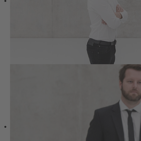
Merken Sie etwas? Unserem Alltag und
seiner Wertehierarchie steht dies
diametral gegenüber und hat eher mit
Kunst, Märchen erzählen und Meditieren
zu tun. Vermeintlich - denn der Weg kann
eine Verbindung zwischen den Welten
sein und kein sich abwertender
Konkurrenzkampf.
Wobei wir bei der Brücke wären, der
Bewegung: Schon die Philosophen des 18.
Jahrhunderts formulierten eine
Philosophie des Spazierengehens. Langes
Gehen, langsames Joggen, Wandern
erhöht die Selbstwahrnehmung und die
Wahrnehmung des Äusseren, der Natur.