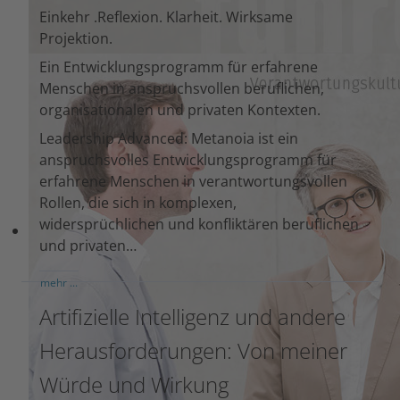
Einkehr .Reflexion. Klarheit. Wirksame
Projektion.
Ein Entwicklungsprogramm für erfahrene
Menschen in anspruchsvollen beruflichen,
organisationalen und privaten Kontexten.
Leadership Advanced: Metanoia ist ein
anspruchsvolles Entwicklungsprogramm für
erfahrene Menschen in verantwortungsvollen
Rollen, die sich in komplexen,
widersprüchlichen und konfliktären beruflichen
und privaten…
mehr ...
Artifizielle Intelligenz und andere
Herausforderungen: Von meiner
Würde und Wirkung