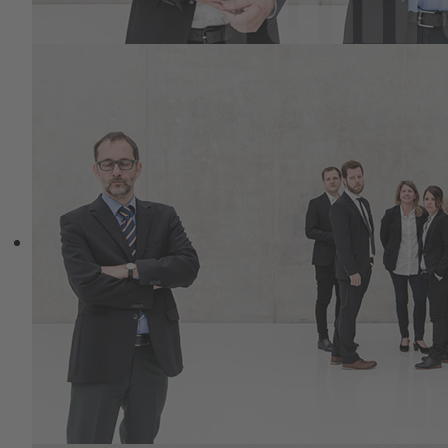
Coaching: Natur, Bewegung
und Selbstwirksamkeit
Ein Beitrag von Alexander Höhn
Würden Sie sich als ehrgeizig
beschreiben? Als zielorientiert? Mehr
noch als fokussiert?
Als SpezialistIn für die Erahnung der
Befriedigungsmuster relevanter
PartnerInnen im Berufs- und Privatleben?
Provokant formuliert: Sind Sie immer zu
Diensten? Und noch provokanter: Stellt