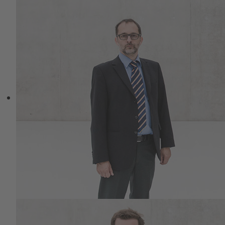
auch der obligate Besuch des
Fitnessstudios ein Element dar zur
Perfektionierung des Bildnisses, das sich
die Außenwelt von Ihnen vermeintlich
macht? Sind Sie oftmals in wechselnden
Zuständen zwischen Erregung und
Erschöpfung?
Sollten Sie einige Fragen bejahen, sind Sie
zu beglückwünschen:
Sie erfüllen die Attribute einer
wirtschaftlich und gesellschaftlich
erfolgreichen Person, soweit wir dem
Mainstream unserer westlichen Welt
entsprechen mögen oder: Haben wir
überhaupt die Wahl (des vermeintlich)