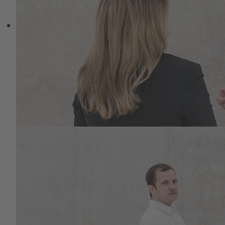
ermuntern und zur detaillierten
Beobachtung des Wachstums von
Pflanzen. Dies, um die Kräfte von
Selbstheilung und Wachstum zu
stimulieren - sind wir doch ein Teil der
etwas distanziert formulierten “Um-Welt”.
Von Kindern lernen: Einen Bachlauf
beobachten, die Wolken ziehen lassen,
durch alle Jahreszeiten durch den selben
Park spazieren, dieselbe Landschaft,
Zyklen erleben, Wasser beobachten,
Regen geniessen. Sich erfassen als in der
Zeit stehend, Bestandteil sein, die
Gleichgültigkeit der Natur erleben, sich
erleben als organisches Wesen, als
spirituelles Wesen auf der Suche nach
Sinn und Erfüllung.