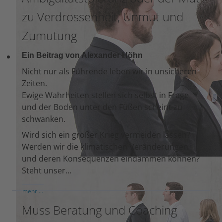
zu Verdrossenheit, Unmut und
Zumutung
Ein Beitrag von Alexander Höhn
Nicht nur als Führende leben wir in unsicheren
Zeiten.
Ewige Wahrheiten stellen sich selbst in Frage
und der Boden unter den Füßen scheint zu
schwanken.
Wird sich ein großer Krieg vermeiden lassen?
Werden wir die klimatischen Veränderungen
und deren Konsequenzen eindämmen können?
Steht unser…
mehr ...
Muss Beratung und Coaching