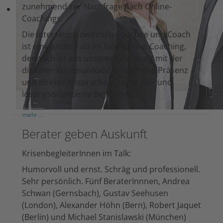
zunehmend zur Nachfrage nach Online-
Coachings.
Die Interaktion zwischen Coachee und Coach
ist eine andere als im face-to-face Coaching,
dennoch ist aus unserer Erfahrung mit der
digitalen Kommunikation eine hohe Präsenz
und direkte Ansprache für eine ziel- und
lösungsorientierte Begleitung…
mehr ...
Berater geben Auskunft
KrisenbegleiterInnen im Talk:
Humorvoll und ernst. Schräg und professionell.
Sehr persönlich. Fünf BeraterInnnen, Andrea
Schwan (Gernsbach), Gustav Seehusen
(London), Alexander Höhn (Bern), Robert Jaquet
(Berlin) und Michael Stanislawski (München)