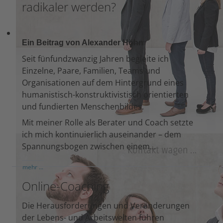
radikaler werden?
Ein Beitrag von Alexander Höhn
Seit fünfundzwanzig Jahren begleite ich
Einzelne, Paare, Familien, Teams und
Organisationen auf dem Hintergrund eines
humanistisch-konstruktivistisch orientierten
und fundierten Menschenbildes.
Mit meiner Rolle als Berater und Coach setzte
ich mich kontinuierlich auseinander – dem
Spannungsbogen zwischen einem…
mehr ...
Online-Coaching
Die Herausforderungen und Veränderungen
der Lebens- und Arbeitswelten führen