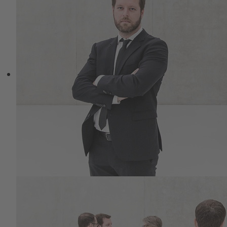
freien Willens?
Diese Frage wird in der Hirnforschung
kontrovers diskutiert.
Ich möchte mir die Hoffnung der
Aufklärung nicht nehmen lassen und folge
Kant, Hegel und Rousseau in dem
Glauben an einen freien Willen - wenn
auch in dem Wissen über die Wirkkraft
unbewusster Muster, teilbewusster
Antriebe im Zusammenhang mit der
eigenen kulturellen Geschichte.
In diesem Zusammenhang sind unsere
Selbstwahrnehmungen zu verstehen, sind
wir als soziale Wesen doch ganz
fundamental Entsprechende (den