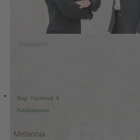
Workshopangebot:
Alexander Höhn · Tel +49 173 3658327
·
hoehn@fuehrenberaten.com
Esther Moser Höhn · Tel +41 79 406 43 23 ·
moser@fuehrenberaten.com
Blog · Facebook
Publikationen
Metanoia