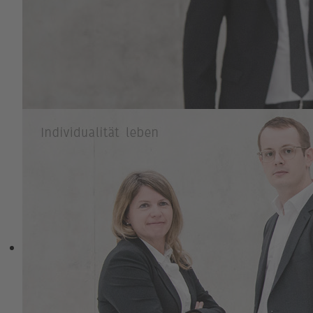
Auf Dauer bilden sich neuronale
Strukturen des Wohlbefindens, des
Einklangs, der Ruhe, der Gelassenheit, des
Einsseins oder eben auch nicht, da wir
uns meistens in einem Ungleichgewicht
befinden und Humor nützlich ist in
eigener Sacher, tendieren wir eher zur
Leistung (in unserer Kultur) als zur
Kontemplation.
Gehen Sie spazieren in Wald und Flur.
Oder besuchen Sie unseren Workshop
zum Thema - „Coaching-Retreat: Wandern
und Arbeiten an relevanten
Lebensthemen" ...
Wir informieren Sie gerne über unser