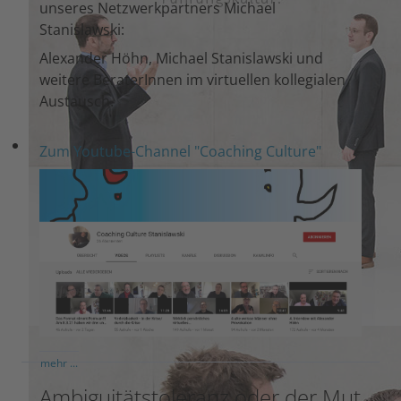
unseres Netzwerkpartners Michael
Stanislawski:
Alexander Höhn, Michael Stanislawski und
weitere BeraterInnen im virtuellen kollegialen
Austausch.
Zum Youtube-Channel "Coaching Culture"
mehr ...
Ambiguitätstoleranz oder der Mut