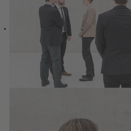
Erwartungen der Eltern und anderer
Gruppen gegenüber) und stehen unser
Leben lang in einem bestenfalls kreativen
bis dysfunktionalen Spannungsverhältnis
zwischen Entsprechung, Hingabe,
Kooperation bis Selbstaufgabe,
Fremdsteuerung und “Hörigkeit” und dem
Gegenpol der Autonomie, der
Selbstakzeptanz und Selbstliebe.
In welchem Kontext steht das nun mit der
Natur? Und der Bewegung?
Der Hypnotherapeut Milton H. Erickson
arbeitete viel mit “Hausaufgaben”. Eine
beliebte war, Menschen zu regelmäßigen
Besuchen in einem botanischen Garten zu