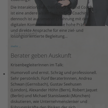
Die Interaktion zwischen Coachee und Coach
ist eine andere als im face-to-face Coaching,
dennoch ist aus unserer Erfahrung mit der
digitalen Kommunikation eine hohe Präsenz
und direkte Ansprache für eine ziel- und
lösungsorientierte Begleitung…
mehr ...
Berater geben Auskunft
KrisenbegleiterInnen im Talk:
Humorvoll und ernst. Schräg und professionell.
Sehr persönlich. Fünf BeraterInnnen, Andrea
Schwan (Gernsbach), Gustav Seehusen
(London), Alexander Höhn (Bern), Robert Jaquet
(Berlin) und Michael Stanislawski (München)
diskutieren, wie Unternehmenslenker und
Führungskräfte den Risiken der sich