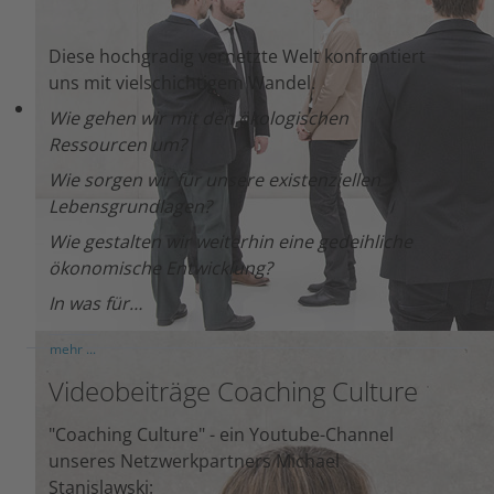
Diese hochgradig vernetzte Welt konfrontiert
uns mit vielschichtigem Wandel.
Wie gehen wir mit den ökologischen
Ressourcen um?
Wie sorgen wir für unsere existenziellen
Lebensgrundlagen?
Wie gestalten wir weiterhin eine gedeihliche
ökonomische Entwicklung?
In was für…
mehr ...
Videobeiträge Coaching Culture
"Coaching Culture" - ein Youtube-Channel
unseres Netzwerkpartners Michael
Stanislawski: