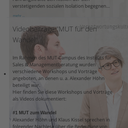
verstetigenden sozialen Isolation begegnen…
mehr ...
Videobeiträge "MUT für den
Wandel"
Im Rahmen des MUT-Campus des Instituts für
Sales & Managementberatung wurden
verschiedene Workshops und Vorträge
angeboten, an denen u. a. Alexander Höhn
beteiligt war.
Hier finden Sie diese Workshops und Vorträge
als Videos dokumentiert:
#1 MUT zum Wandel
Alexander Höhn und Klaus Kissel sprechen in
folgender Nachlese über die Bedeutung von