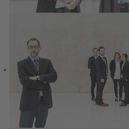
Metanoia
Einkehr .Reflexion. Klarheit. Wirksame
Projektion.
Ein Entwicklungsprogramm für erfahrene
Menschen in anspruchsvollen beruflichen,
organisationalen und privaten Kontexten.
Leadership Advanced: Metanoia ist ein
anspruchsvolles Entwicklungsprogramm
für erfahrene Menschen in
verantwortungsvollen Rollen, die sich in
komplexen, widersprüchlichen und
konfliktären beruflichen und privaten