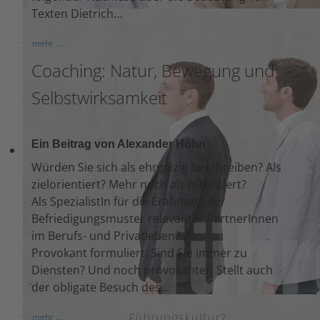
Texten Dietrich…
mehr ...
Coaching: Natur, Bewegung und
Selbstwirksamkeit
Ein Beitrag von Alexander Höhn
Würden Sie sich als ehrgeizig beschreiben? Als
zielorientiert? Mehr noch als fokussiert?
Als SpezialistIn für die Erahnung der
Befriedigungsmuster relevanter PartnerInnen
im Berufs- und Privatleben?
Provokant formuliert: Sind Sie immer zu
Diensten? Und noch provokanter: Stellt auch
der obligate Besuch des…
mehr ...