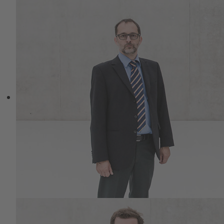
Kontexten bewegen. Im Zentrum stehen
Einkehr, Reflexion, Resümee und die
sinnvolle Projektion eigener Möglichkeiten
– verbunden mit deren realistischer
Überprüfung.
Metanoia ist als exklusiver Durchlauf
konzipiert. Ein Programm für Menschen,
die nicht schneller, sondern klarer werden
wollen. Nicht lauter, sondern wirksamer.
Nicht weiter im Außen, sondern tiefer im
Wesentlichen. 3 x 3 Tage
Termine 2026:
24.08. - 27.08.2026
20.10. – 22.10.2026
08.12. – 10.12.2026 Hotel Gersfelder Hof