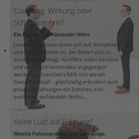
Coaching: Wirkung oder
Scharlatanerie?
Ein Beitrag von Alexander Höhn
Lineare Strukturen lösen sich auf, Komplexität
und Druck nehmen zu, der Bedarf sich zu
positionieren steigt. Konflikte sollen benannt
und auch noch konstruktiv angegangen
werden. So manche(r) fühlt sich wie ein
Dampfkochtopf - gleichzeitig erfordern auch
private Beziehungen ein Zuhören, sich
aushalten, verhandeln. Nichts…
mehr ...
Keine Lust auf Führung?
Welche Führung wünschen sich junge,