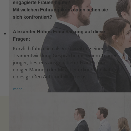
engagierte Frauen heute?
Mit welchen Führungskonzepten sehen sie
sich konfrontiert?
Alexander Höhns Einschätzung auf diese
Fragen:
Kürzlich führte ich als Vorbereitung einer
Teamentwicklung Gespräche mit einem Team
junger, bestens ausgebildeter Frauen (und
einiger Männer) der Mitarbeiterkommunikation
eines großen Automobilkonzerns.…
mehr ...