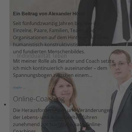
Ein Beitrag von Alexander Höhn
Seit fünfundzwanzig Jahren begleite ich
Einzelne, Paare, Familien, Teams und
Organisationen auf dem Hintergrund eines
humanistisch-konstruktivistisch orientierten
und fundierten Menschenbildes.
Mit meiner Rolle als Berater und Coach setzte
ich mich kontinuierlich auseinander – dem
Spannungsbogen zwischen einem…
mehr ...
Online-Coaching
Die Herausforderungen und Veränderungen
der Lebens- und Arbeitswelten führen
zunehmend zur Nachfrage nach Online-
Coachings.