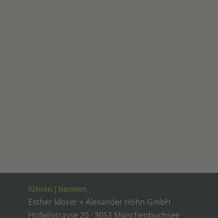
führen | beraten
Esther Moser + Alexander Höhn GmbH
Hofwilstrasse 20 · 3053 Münchenbuchsee